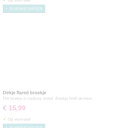
Op voorraad
IN WINKELWAGEN
Dirkje flared broekje
Flirt broekje in corduroy motief. Broekje heeft de kleur…
€ 15,99
✓
Op voorraad
IN WINKELWAGEN