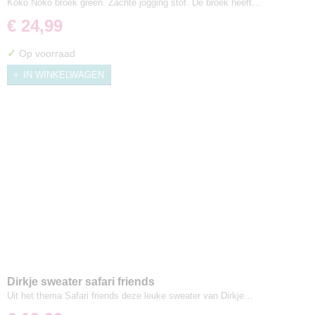
Koko Noko broek green. Zachte jogging stof. De broek heeft…
€ 24,99
✓
Op voorraad
IN WINKELWAGEN
Dirkje sweater safari friends
Uit het thema Safari friends deze leuke sweater van Dirkje…