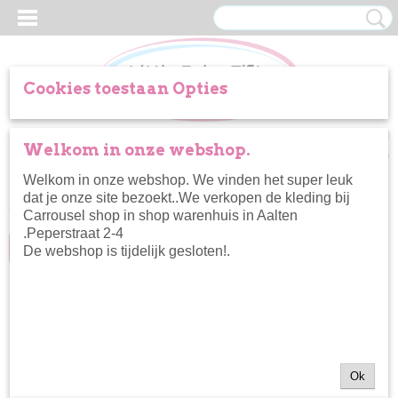
Cookies toestaan Opties
Inloggen
Registreren
UW WINKELWAGEN
Welkom in onze webshop.
Geen producten
(0)
Welkom in onze webshop. We vinden het super leuk
dat je onze site bezoekt..We verkopen de kleding bij
Home
>
Nieuw
Carrousel shop in shop warenhuis in Aalten
.Peperstraat 2-4
Productfilter
De webshop is tijdelijk gesloten!.
Ok