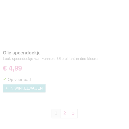
Olie speendoekje
Leuk speendoekje van Funnies. Olie olifant in drie kleuren
€ 4,99
✓
Op voorraad
IN WINKELWAGEN
1
2
»