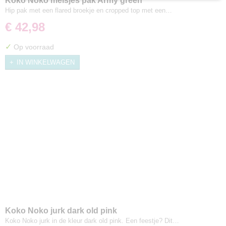
Koko Noko meisjes pak Army green
Hip pak met een flared broekje en cropped top met een…
€ 42,98
✓
Op voorraad
IN WINKELWAGEN
Koko Noko jurk dark old pink
Koko Noko jurk in de kleur dark old pink. Een feestje? Dit…