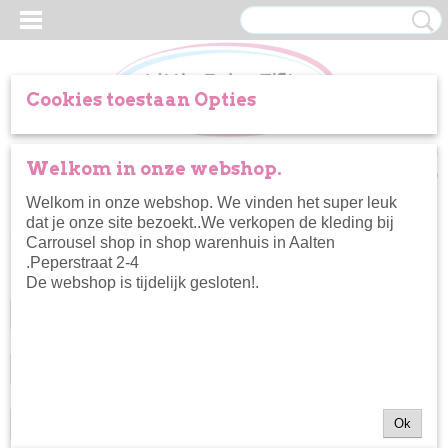
Cookies toestaan Opties
Inloggen
Registreren
UW WINKELWAGEN
Welkom in onze webshop.
Geen producten
(0)
Welkom in onze webshop. We vinden het super leuk
dat je onze site bezoekt..We verkopen de kleding bij
Home
>
Zwemkleding
Carrousel shop in shop warenhuis in Aalten
.Peperstraat 2-4
De webshop is tijdelijk gesloten!.
Geslacht
Selecteer 1 of meerdere
Merk
opties
Selecteer 1 of meerdere
Kleur
opties
Ok
Selecteer 1 of meerdere