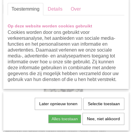
Sale
opties
Toestemming
Details
Over
Selecteer 1 of meerdere
opties
Op deze website worden cookies gebruikt
Cookies worden door ons gebruikt voor
Sorteer op:
verkeersanalyse, het aanbieden van sociale media-
functies en het personaliseren van informatie en
advertenties. Daarnaast verlenen we onze sociale
media-, advertentie- en analysepartners toegang tot
informatie over hoe u onze site gebruikt. Zij kunnen
deze informatie gebruiken in combinatie met andere
gegevens die zij mogelijk hebben verzameld door uw
gebruik van hun diensten of die u hen hebt verstrekt.
Later opnieuw tonen
Selectie toestaan
Alles toestaan
Nee, niet akkoord
Koko Noko zwemshort
Zwemshort off white met faded green tinten. Short heeft een…