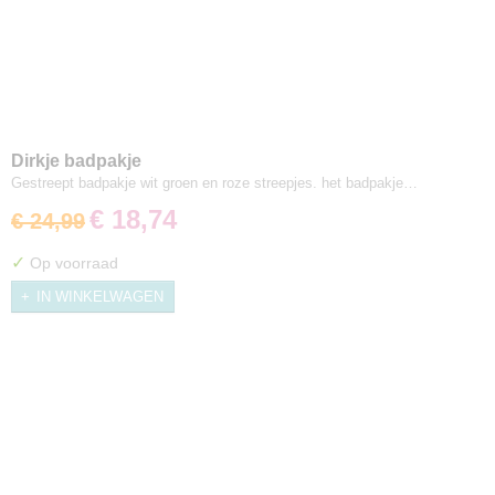
Dirkje badpakje
Gestreept badpakje wit groen en roze streepjes. het badpakje…
€ 18,74
€ 24,99
✓
Op voorraad
IN WINKELWAGEN