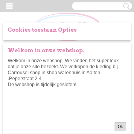
Cookies toestaan Opties
Inloggen
Registreren
UW WINKELWAGEN
Welkom in onze webshop.
Geen producten
(0)
Welkom in onze webshop. We vinden het super leuk
dat je onze site bezoekt..We verkopen de kleding bij
Home
>
Kleertjes
>
Broeken
>
Koko noko jogging broek green
Carrousel shop in shop warenhuis in Aalten
.Peperstraat 2-4
De webshop is tijdelijk gesloten!.
Ok