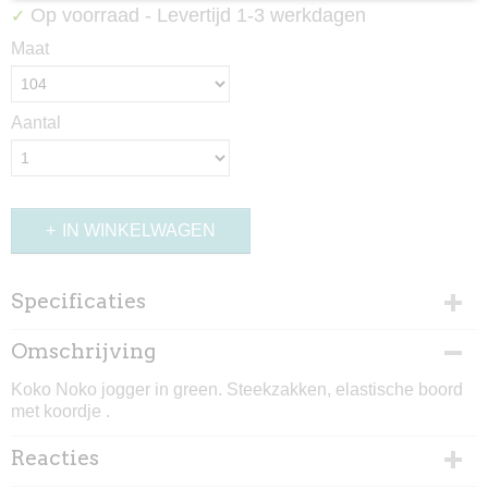
Op voorraad
- Levertijd 1-3 werkdagen
✓
Maat
Aantal
IN WINKELWAGEN
Specificaties
Productcode
Omschrijving
1110-3328
Koko Noko jogger in green. Steekzakken, elastische boord
met koordje .
Reacties