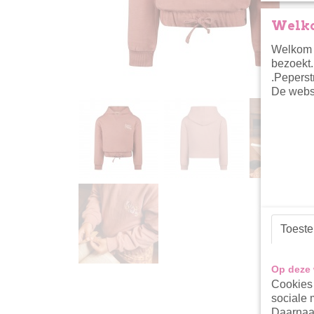
Welko
Welkom i
bezoekt.
.Peperst
De websh
Toest
Op deze 
Cookies 
sociale 
Daarnaas