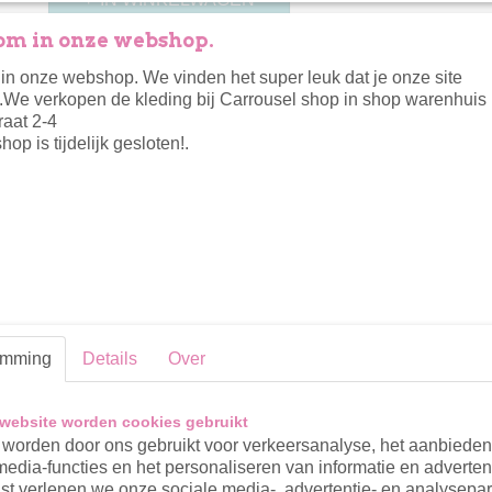
m in onze webshop.
Specificaties
n onze webshop. We vinden het super leuk dat je onze site
.We verkopen de kleding bij Carrousel shop in shop warenhuis 
Productcode
1123-3392
Omschrijving
raat 2-4
op is tijdelijk gesloten!.
Koko Noko sweater met capuchon in de kleur old pink.
De sweater heeft elastiek in de boord en een bloemen g
applicatie.
past perfect bij de flared broek met de all over bloemen pr
Reacties
emming
Details
Over
website worden cookies gebruikt
worden door ons gebruikt voor verkeersanalyse, het aanbiede
media-functies en het personaliseren van informatie en adverten
t verlenen we onze sociale media-, advertentie- en analysepar