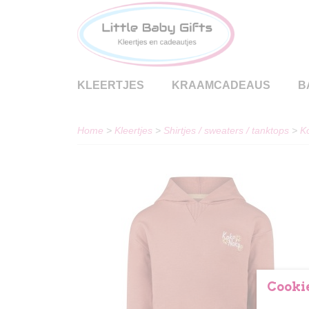
KLEERTJES
KRAAMCADEAUS
B
Home
>
Kleertjes
>
Shirtjes / sweaters / tanktops
>
K
Cookie