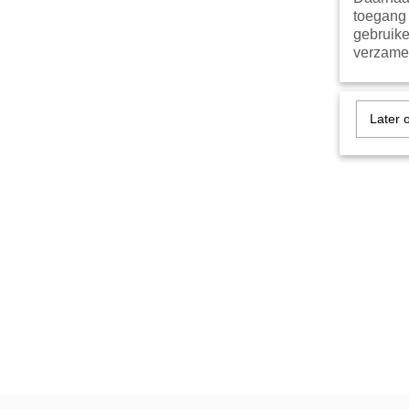
toegang 
gebruike
verzamel
Later 