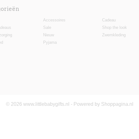
gorieën
Accessoires
Cadeau
deaus
Sale
Shop the look
zorging
Nieuw
Zwemkleding
ed
Pyjama
© 2026 www.littlebabygifts.nl - Powered by Shoppagina.nl