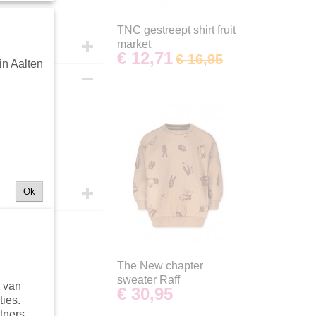
TNC gestreept shirt fruit
market
€ 12,71
€ 16,95
in Aalten
eborduurde
int
Ok
The New chapter
sweater Raff
n van
€ 30,95
ties.
tners