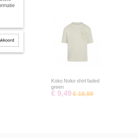
ormatie
akkoord
Koko Noko shirt faded
green
€ 9,49
€ 18,99