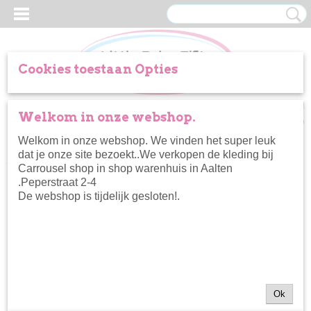
Cookies toestaan Opties
Inloggen
Registreren
UW WINKELWAGEN
Welkom in onze webshop.
Geen producten
(0)
Welkom in onze webshop. We vinden het super leuk
dat je onze site bezoekt..We verkopen de kleding bij
Home
>
Kleertjes
>
Rokje
>
Koko Noko pailletten skirt
Carrousel shop in shop warenhuis in Aalten
.Peperstraat 2-4
De webshop is tijdelijk gesloten!.
Ok