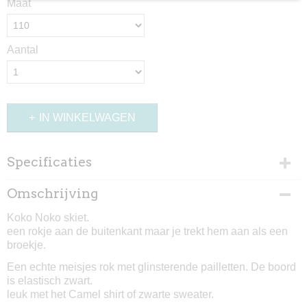
Maat
Aantal
IN WINKELWAGEN
Specificaties
Productcode
Omschrijving
1124-3396
Koko Noko skiet.
een rokje aan de buitenkant maar je trekt hem aan als een
broekje.
Een echte meisjes rok met glinsterende pailletten. De boord
is elastisch zwart.
leuk met het Camel shirt of zwarte sweater.