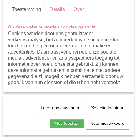
Toestemming
Details
Over
Op deze website worden cookies gebruikt
Cookies worden door ons gebruikt voor
verkeersanalyse, het aanbieden van sociale media-
functies en het personaliseren van informatie en
advertenties. Daarnaast verlenen we onze sociale
media-, advertentie- en analysepartners toegang tot
informatie over hoe u onze site gebruikt. Zij kunnen
deze informatie gebruiken in combinatie met andere
gegevens die zij mogelijk hebben verzameld door uw
gebruik van hun diensten of die u hen hebt verstrekt.
Koko Noko pailletten skirt
Later opnieuw tonen
Selectie toestaan
€ 24,99
Alles toestaan
Nee, niet akkoord
Op voorraad
- Levertijd 1-3 werkdagen
✓