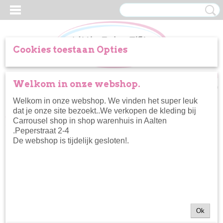
Cookies toestaan Opties
Inloggen
Registreren
UW WINKELWAGEN
Welkom in onze webshop.
Geen producten
(0)
Welkom in onze webshop. We vinden het super leuk
dat je onze site bezoekt..We verkopen de kleding bij
Home
>
Zwemkleding
>
Dirkje zwemshort met dino’s
Carrousel shop in shop warenhuis in Aalten
.Peperstraat 2-4
De webshop is tijdelijk gesloten!.
Ok