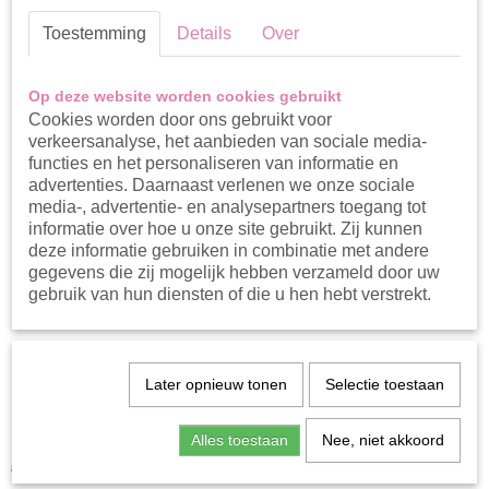
Toestemming
Details
Over
Op deze website worden cookies gebruikt
Cookies worden door ons gebruikt voor
verkeersanalyse, het aanbieden van sociale media-
functies en het personaliseren van informatie en
advertenties. Daarnaast verlenen we onze sociale
media-, advertentie- en analysepartners toegang tot
informatie over hoe u onze site gebruikt. Zij kunnen
deze informatie gebruiken in combinatie met andere
gegevens die zij mogelijk hebben verzameld door uw
gebruik van hun diensten of die u hen hebt verstrekt.
Dirkje zwemshort met
Later opnieuw tonen
Selectie toestaan
dino’s
Alles toestaan
Nee, niet akkoord
€ 17,99
€ 13,49