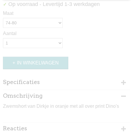
Op voorraad
- Levertijd 1-3 werkdagen
✓
Maat
Aantal
IN WINKELWAGEN
Specificaties
Productcode
Omschrijving
1094-3244
Zwemshort van Dirkje in oranje met all over print Dino's
Reacties