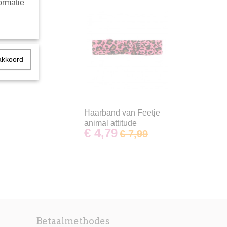
ormatie
akkoord
Haarband van Feetje
animal attitude
€ 4,79
€ 7,99
Betaalmethodes