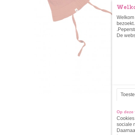
Welko
Welkom i
bezoekt.
.Peperst
De websh
Toest
Op deze 
Cookies 
sociale 
Daarnaas