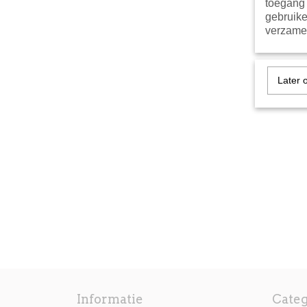
toegang 
gebruike
verzamel
Later 
Informatie
Cate