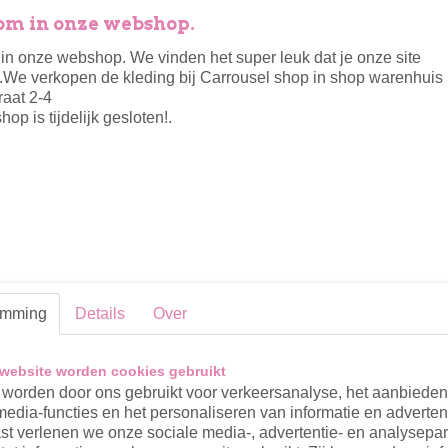
m in onze webshop.
n onze webshop. We vinden het super leuk dat je onze site
Omschrijving
.We verkopen de kleding bij Carrousel shop in shop warenhuis 
raat 2-4
laat de zon maar schijnen. met dit hoedje bescherm je he
op is tijdelijk gesloten!.
baby. gemaakt van hydrofiel katoen. sluit met een strikje 
Verkrijgbaar in 2 maten
Reacties
emming
Details
Over
website worden cookies gebruikt
worden door ons gebruikt voor verkeersanalyse, het aanbiede
media-functies en het personaliseren van informatie en adverten
t verlenen we onze sociale media-, advertentie- en analysepar