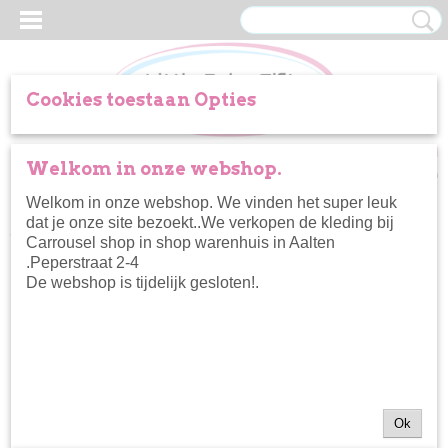
Cookies toestaan Opties
Inloggen
Registreren
UW WINKELWAGEN
Welkom in onze webshop.
Geen producten
(0)
Welkom in onze webshop. We vinden het super leuk
dat je onze site bezoekt..We verkopen de kleding bij
Home
>
Accessoires
>
The New Chapter haarband met flowers aop
Carrousel shop in shop warenhuis in Aalten
.Peperstraat 2-4
De webshop is tijdelijk gesloten!.
Ok