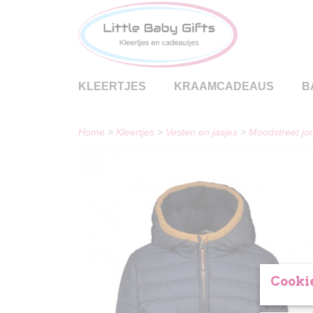
KLEERTJES
KRAAMCADEAUS
B
Home
>
Kleertjes
>
Vesten en jasjes
>
Moodstreet jo
Cookie