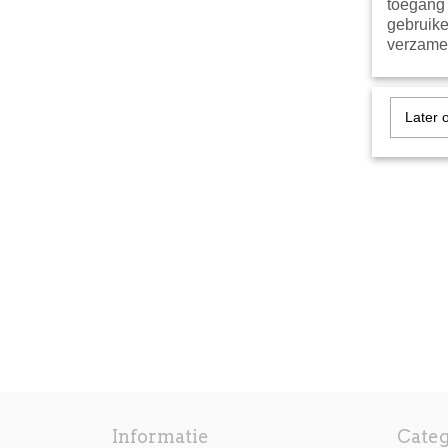
toegang 
gebruike
verzamel
Later 
Informatie
Cate