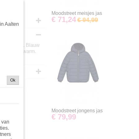
Moodstreet meisjes jas
€ 71,24
€ 94,99
in Aalten
 super mooi. Blauw
 , heerlijk warm.
Ok
Moodstreet jongens jas
€ 79,99
n van
ties.
tners