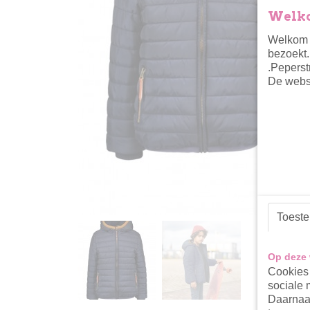
Welko
Welkom i
bezoekt.
.Peperst
De websh
Toest
Op deze 
Cookies 
sociale 
Daarnaas