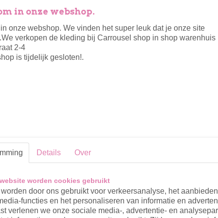
m in onze webshop.
n onze webshop. We vinden het super leuk dat je onze site
Specificaties
.We verkopen de kleding bij Carrousel shop in shop warenhuis 
raat 2-4
Productcode
1000-2895
Omschrijving
op is tijdelijk gesloten!.
Ik hou van blauw voor jongens! Ook deze jas vind ik zelf
met een bruin accent. De jas is gevoerd met blauwe teddy
de jas heeft een ritssluiting en twee zakken met ritsjes
Reacties
emming
Details
Over
website worden cookies gebruikt
worden door ons gebruikt voor verkeersanalyse, het aanbiede
media-functies en het personaliseren van informatie en adverten
t verlenen we onze sociale media-, advertentie- en analysepar