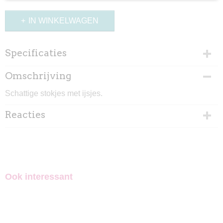
IN WINKELWAGEN
Specificaties
Productcode
Omschrijving
891-2526
Schattige stokjes met ijsjes.
Reacties
Ook interessant