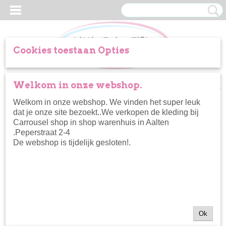
Cookies toestaan Opties
Inloggen
Registreren
UW WINKELWAGEN
Welkom in onze webshop.
Geen producten
(0)
Welkom in onze webshop. We vinden het super leuk
dat je onze site bezoekt..We verkopen de kleding bij
Home
>
Kleertjes
>
Sokken
>
Feetje sok Ice baby
Carrousel shop in shop warenhuis in Aalten
.Peperstraat 2-4
De webshop is tijdelijk gesloten!.
Ok