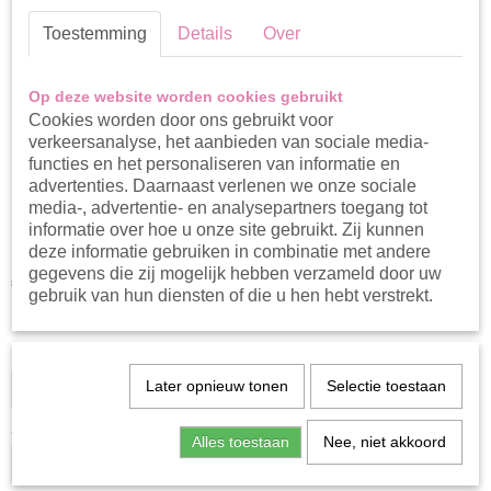
Toestemming
Details
Over
Op deze website worden cookies gebruikt
Cookies worden door ons gebruikt voor
verkeersanalyse, het aanbieden van sociale media-
functies en het personaliseren van informatie en
advertenties. Daarnaast verlenen we onze sociale
media-, advertentie- en analysepartners toegang tot
Feetje sok Ice baby
informatie over hoe u onze site gebruikt. Zij kunnen
deze informatie gebruiken in combinatie met andere
gegevens die zij mogelijk hebben verzameld door uw
€ 4,99
gebruik van hun diensten of die u hen hebt verstrekt.
Op voorraad
- Levertijd 1-3 werkdagen
✓
Maat
Later opnieuw tonen
Selectie toestaan
Aantal
Alles toestaan
Nee, niet akkoord