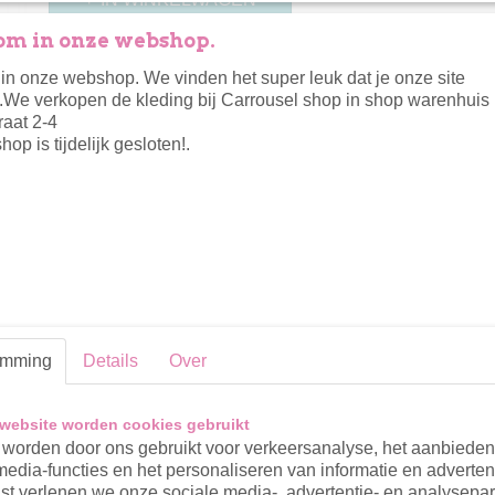
m in onze webshop.
Specificaties
n onze webshop. We vinden het super leuk dat je onze site
.We verkopen de kleding bij Carrousel shop in shop warenhuis 
Productcode
1081-3200
Omschrijving
raat 2-4
op is tijdelijk gesloten!.
Jubel shirt off white metzonnebrillen print aan de voorzij
Reacties
emming
Details
Over
website worden cookies gebruikt
worden door ons gebruikt voor verkeersanalyse, het aanbiede
media-functies en het personaliseren van informatie en adverten
t verlenen we onze sociale media-, advertentie- en analysepar