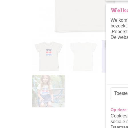
Welko
Welkom i
bezoekt.
.Peperst
De websh
Toest
Op deze 
Cookies 
sociale 
Daarnaas