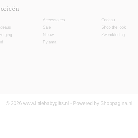
gorieën
Accessoires
Cadeau
deaus
Sale
Shop the look
zorging
Nieuw
Zwemkleding
ed
Pyjama
© 2026 www.littlebabygifts.nl - Powered by Shoppagina.nl