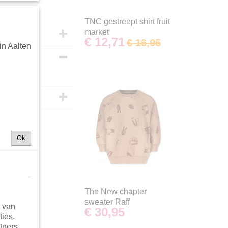
TNC gestreept shirt fruit
market
€ 12,71
€ 16,95
in Aalten
de
Ok
The New chapter
sweater Raff
n van
€ 30,95
ties.
tners