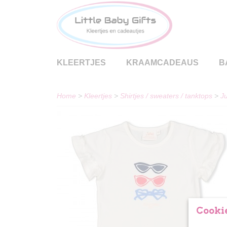
KLEERTJES
KRAAMCADEAUS
B
Home
>
Kleertjes
>
Shirtjes / sweaters / tanktops
>
Ju
Cookie