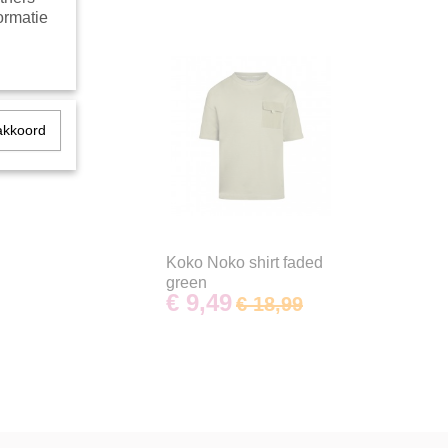
ormatie
akkoord
Koko Noko shirt faded
green
€ 9,49
€ 18,99