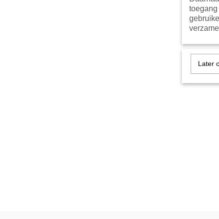
toegang 
gebruike
verzamel
Later 