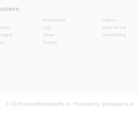
gorieën
Accessoires
Cadeau
deaus
Sale
Shop the look
zorging
Nieuw
Zwemkleding
ed
Pyjama
© 2026 www.littlebabygifts.nl - Powered by Shoppagina.nl