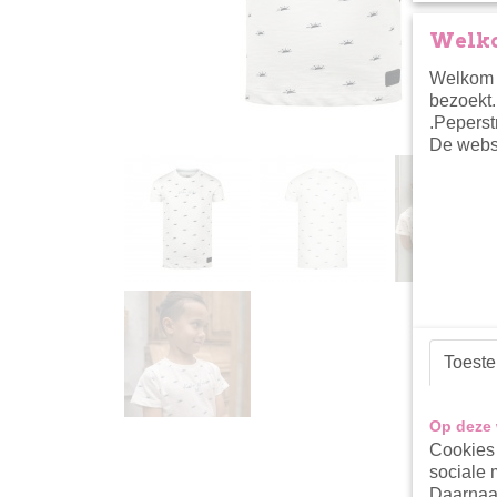
Welko
Welkom i
bezoekt.
.Peperst
De websh
Toest
Op deze 
Cookies 
sociale 
Daarnaas