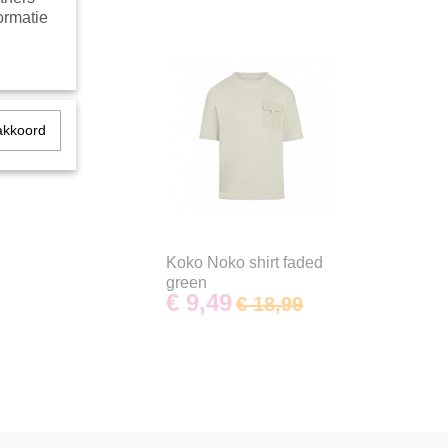
ormatie
akkoord
Koko Noko shirt faded
green
€ 9,49
€ 18,99