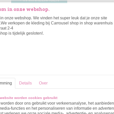
m in onze webshop.
Omschrijving
n onze webshop. We vinden het super leuk dat je onze site
.We verkopen de kleding bij Carrousel shop in shop warenhuis 
Leuk shirt met zonnetjes. Off white met blauw
raat 2-4
op is tijdelijk gesloten!.
Reacties
emming
Details
Over
website worden cookies gebruikt
worden door ons gebruikt voor verkeersanalyse, het aanbiede
media-functies en het personaliseren van informatie en adverten
t verlenen we onze sociale media-, advertentie- en analysepar