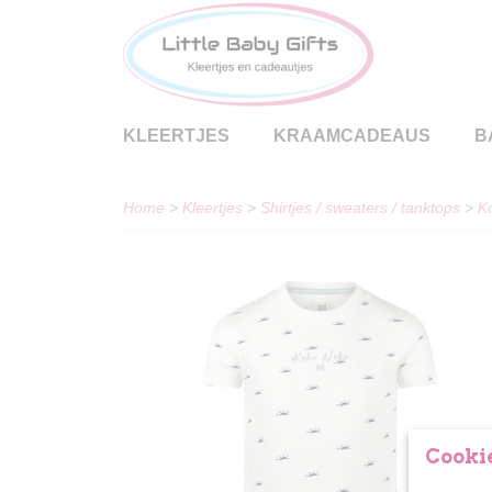
KLEERTJES
KRAAMCADEAUS
B
Home
>
Kleertjes
>
Shirtjes / sweaters / tanktops
>
Ko
Cookie