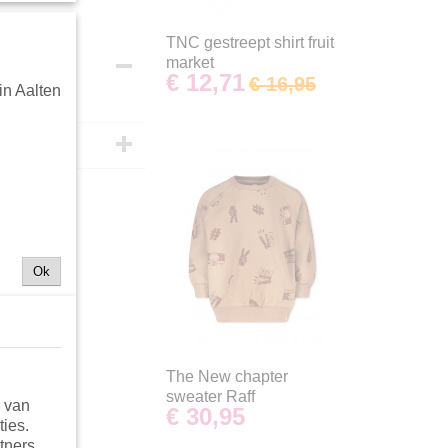
TNC gestreept shirt fruit
market
€ 12,71
€ 16,95
in Aalten
Ok
The New chapter
sweater Raff
n van
€ 30,95
ties.
tners