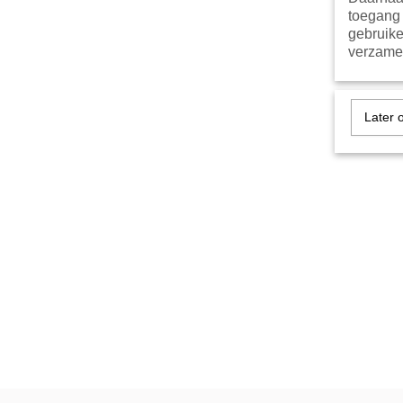
toegang 
gebruike
verzamel
Later 